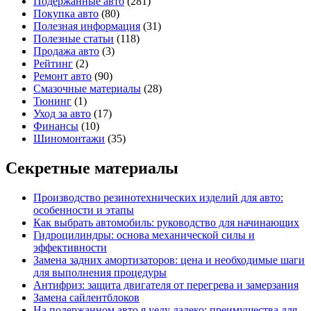
Подержанные авто
(281)
Покупка авто
(80)
Полезная информация
(31)
Полезные статьи
(118)
Продажа авто
(3)
Рейтинг
(2)
Ремонт авто
(90)
Смазочные материалы
(28)
Тюнинг
(1)
Уход за авто
(17)
Финансы
(10)
Шиномонтажи
(35)
Секретные материалы
Производство резинотехнических изделий для авто:
особенности и этапы
Как выбрать автомобиль: руководство для начинающих
Гидроцилиндры: основа механической силы и
эффективности
Замена задних амортизаторов: цена и необходимые шаги
для выполнения процедуры
Антифриз: защита двигателя от перегрева и замерзания
Замена сайлентблоков
На подержанном авто я уеду далеко: преимущества для