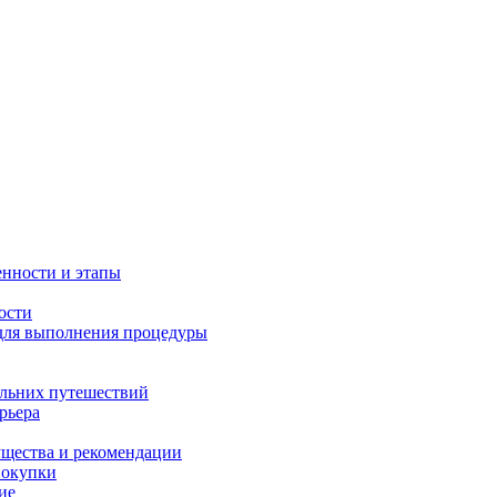
енности и этапы
ости
 для выполнения процедуры
альних путешествий
рьера
ущества и рекомендации
покупки
ие