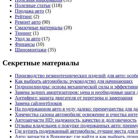
Полезные статьи
(118)
Продажа авто
(3)
Рейтинг
(2)
Ремонт авто
(90)
Смазочные материалы
(28)
Тюнинг
(1)
Уход за авто
(17)
Финансы
(10)
Шиномонтажи
(35)
Секретные материалы
Производство резинотехнических изделий для авто: особ
Как выбрать автомобиль: руководство для начинающих
Гидроцилиндры: основа механической силы и эффективн
Замена задних амортизаторов: цена и необходимые шаги
Антифриз: защита двигателя от перегрева и замерзания
Замена сайлентблоков
На подержанном авто я уеду далеко: преимущества для д
Химчистка салона автомобиля: освежение и очистка инте
Автозапчасти HD: надежность, качество и долговечность
Отзывы владельцев о покупке подержанных авто: преим
Где купить подержанный автомобиль: лучшие места для 
Авто запчасти в Воронеже: где найти и как выбрать лучш