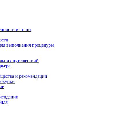
енности и этапы
ости
 для выполнения процедуры
альних путешествий
рьера
ущества и рекомендации
покупки
ие
омендации
биля