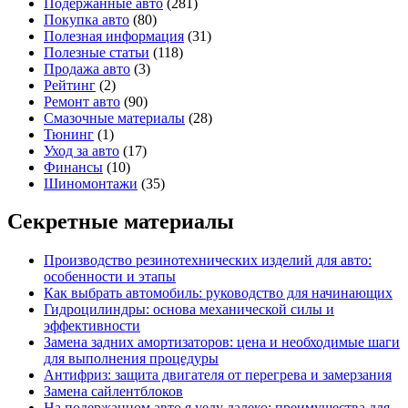
Подержанные авто
(281)
Покупка авто
(80)
Полезная информация
(31)
Полезные статьи
(118)
Продажа авто
(3)
Рейтинг
(2)
Ремонт авто
(90)
Смазочные материалы
(28)
Тюнинг
(1)
Уход за авто
(17)
Финансы
(10)
Шиномонтажи
(35)
Секретные материалы
Производство резинотехнических изделий для авто:
особенности и этапы
Как выбрать автомобиль: руководство для начинающих
Гидроцилиндры: основа механической силы и
эффективности
Замена задних амортизаторов: цена и необходимые шаги
для выполнения процедуры
Антифриз: защита двигателя от перегрева и замерзания
Замена сайлентблоков
На подержанном авто я уеду далеко: преимущества для