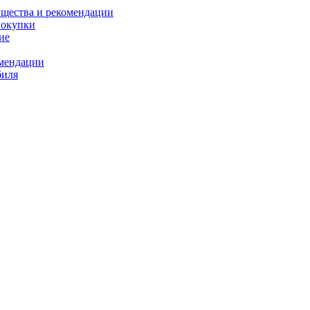
ущества и рекомендации
покупки
ие
омендации
биля