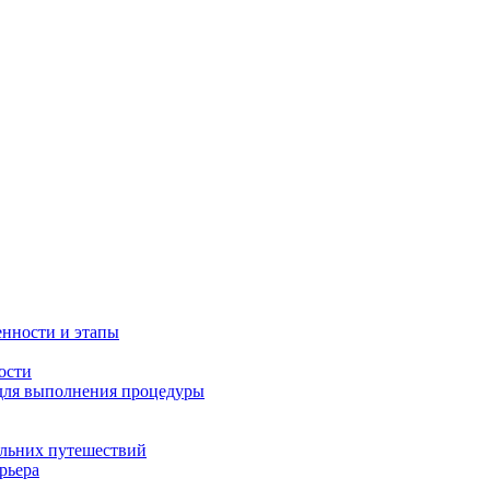
енности и этапы
ости
 для выполнения процедуры
альних путешествий
рьера