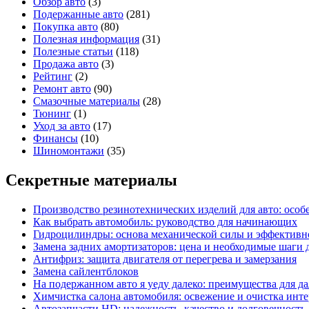
Обзор авто
(3)
Подержанные авто
(281)
Покупка авто
(80)
Полезная информация
(31)
Полезные статьи
(118)
Продажа авто
(3)
Рейтинг
(2)
Ремонт авто
(90)
Смазочные материалы
(28)
Тюнинг
(1)
Уход за авто
(17)
Финансы
(10)
Шиномонтажи
(35)
Секретные материалы
Производство резинотехнических изделий для авто: особ
Как выбрать автомобиль: руководство для начинающих
Гидроцилиндры: основа механической силы и эффективн
Замена задних амортизаторов: цена и необходимые шаги
Антифриз: защита двигателя от перегрева и замерзания
Замена сайлентблоков
На подержанном авто я уеду далеко: преимущества для д
Химчистка салона автомобиля: освежение и очистка инте
Автозапчасти HD: надежность, качество и долговечность