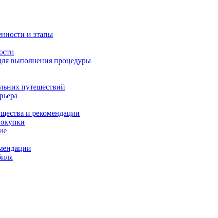
енности и этапы
ости
 для выполнения процедуры
альних путешествий
рьера
ущества и рекомендации
покупки
ие
омендации
биля