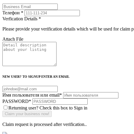
Телефон
*
Verfication Details
*
Please provide your verification details which will be used for claim 
Attach File
NEW USER? TO SIGNUP ENTER AN EMAIL
Имя пользователя или email
*
PASSWORD
*
Returning user? Check this box to Sign in
Claim request is processed after verification..