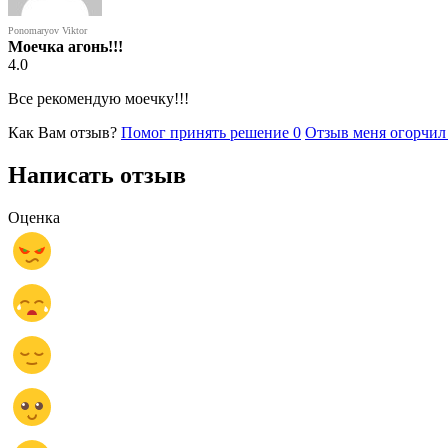
Ponomaryov Viktor
Моечка агонь!!!
4.0
Все рекомендую моечку!!!
Как Вам отзыв?
Помог принять решение
0
Отзыв меня огорчи
Написать отзыв
Оценка