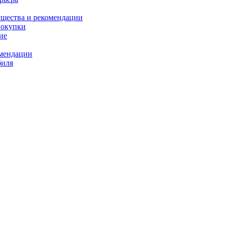
ущества и рекомендации
покупки
ие
омендации
биля