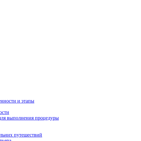
енности и этапы
ости
 для выполнения процедуры
альних путешествий
рьера