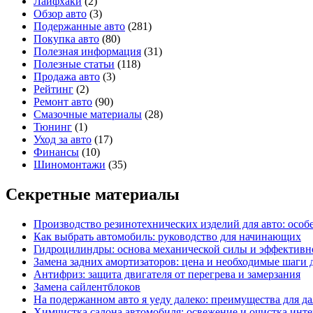
Лайфхаки
(2)
Обзор авто
(3)
Подержанные авто
(281)
Покупка авто
(80)
Полезная информация
(31)
Полезные статьи
(118)
Продажа авто
(3)
Рейтинг
(2)
Ремонт авто
(90)
Смазочные материалы
(28)
Тюнинг
(1)
Уход за авто
(17)
Финансы
(10)
Шиномонтажи
(35)
Секретные материалы
Производство резинотехнических изделий для авто: особ
Как выбрать автомобиль: руководство для начинающих
Гидроцилиндры: основа механической силы и эффективн
Замена задних амортизаторов: цена и необходимые шаги
Антифриз: защита двигателя от перегрева и замерзания
Замена сайлентблоков
На подержанном авто я уеду далеко: преимущества для д
Химчистка салона автомобиля: освежение и очистка инте