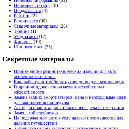
Полезная информация
(31)
Полезные статьи
(118)
Продажа авто
(3)
Рейтинг
(2)
Ремонт авто
(90)
Смазочные материалы
(28)
Тюнинг
(1)
Уход за авто
(17)
Финансы
(10)
Шиномонтажи
(35)
Секретные материалы
Производство резинотехнических изделий для авто:
особенности и этапы
Как выбрать автомобиль: руководство для начинающих
Гидроцилиндры: основа механической силы и
эффективности
Замена задних амортизаторов: цена и необходимые шаги
для выполнения процедуры
Антифриз: защита двигателя от перегрева и замерзания
Замена сайлентблоков
На подержанном авто я уеду далеко: преимущества для
дальних путешествий
Химчистка салона автомобиля: освежение и очистка